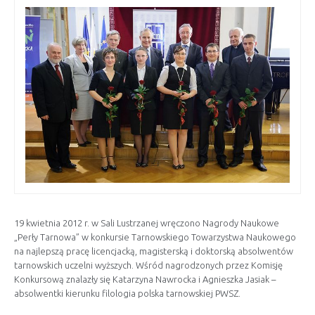
19 kwietnia 2012 r. w Sali Lustrzanej wręczono Nagrody Naukowe
„Perły Tarnowa” w konkursie Tarnowskiego Towarzystwa Naukowego
na najlepszą pracę licencjacką, magisterską i doktorską absolwentów
tarnowskich uczelni wyższych. Wśród nagrodzonych przez Komisję
Konkursową znalazły się Katarzyna Nawrocka i Agnieszka Jasiak –
absolwentki kierunku filologia polska tarnowskiej PWSZ.