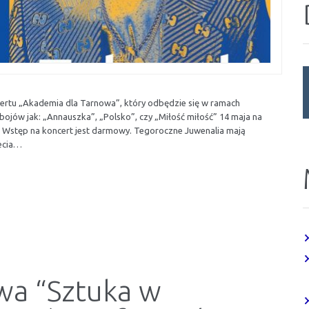
rtu „Akademia dla Tarnowa”, który odbędzie się w ramach
jów jak: „Annauszka”, „Polsko”, czy „Miłość miłość” 14 maja na
o. Wstęp na koncert jest darmowy. Tegoroczne Juwenalia mają
ecia…
wa “Sztuka w