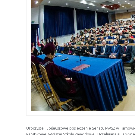
Uroczyste, jubileuszowe posiedzenie Senatu PWSZ w Tarnowie
Państwowej Wyższej Szkoły Zawodowej. Uczelniana aula wypełnił