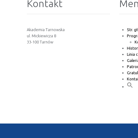
Kontakt
Me
Akademia Tarnowska
Str. 
ul. Mickiewicza 8
Prog
33-100 Tarnów
K
Histor
Linia 
Galeri
Patro
Gratul
Konta
Akademia Tarnowska © 2023