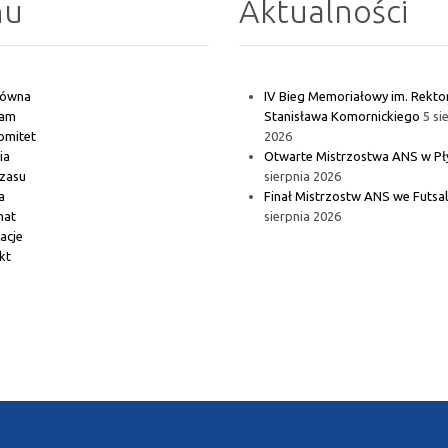
nu
Aktualności
główna
IV Bieg Memoriałowy im. Rekto
ram
Stanisława Komornickiego
5 si
omitet
2026
ia
Otwarte Mistrzostwa ANS w Pł
czasu
sierpnia 2026
a
Finał Mistrzostw ANS we Futsa
nat
sierpnia 2026
acje
kt