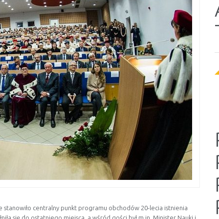
 stanowiło centralny punkt programu obchodów 20-lecia istnienia
a się do ostatniego miejsca, a wśród gości był m.in. Minister Nauki i