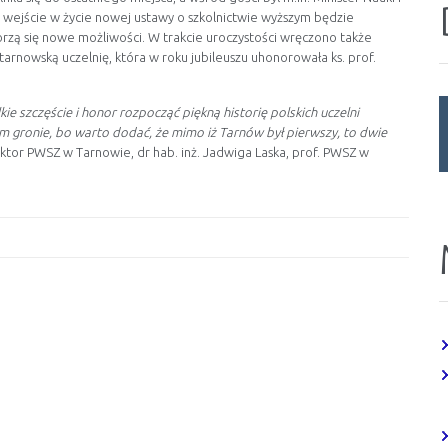
 wejście w życie nowej ustawy o szkolnictwie wyższym będzie
rzą się nowe możliwości.
W trakcie uroczystości wręczono także
rnowską uczelnię, która w roku jubileuszu uhonorowała ks. prof.
szczęście i honor rozpocząć piękną historię polskich uczelni
m gronie, bo warto dodać, że mimo iż Tarnów był pierwszy, to dwie
tor PWSZ w Tarnowie, dr hab. inż. Jadwiga Laska, prof. PWSZ w