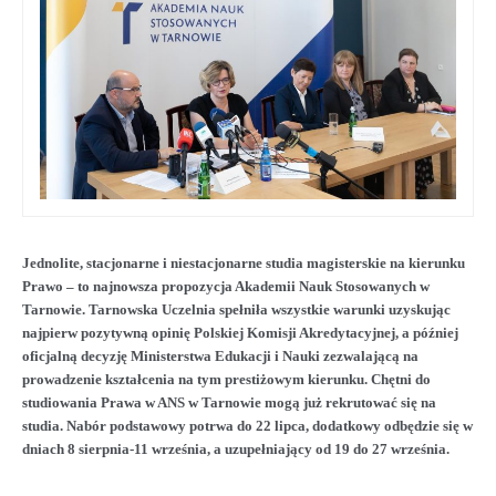
Jednolite, stacjonarne i niestacjonarne studia magisterskie na kierunku
Prawo – to najnowsza propozycja Akademii Nauk Stosowanych w
Tarnowie. Tarnowska Uczelnia spełniła wszystkie warunki uzyskując
najpierw pozytywną opinię Polskiej Komisji Akredytacyjnej, a później
oficjalną decyzję Ministerstwa Edukacji i Nauki zezwalającą na
prowadzenie kształcenia na tym prestiżowym kierunku. Chętni do
studiowania Prawa w ANS w Tarnowie mogą już rekrutować się na
studia. Nabór podstawowy potrwa do 22 lipca, dodatkowy odbędzie się w
dniach 8 sierpnia-11 września, a uzupełniający od 19 do 27 września.