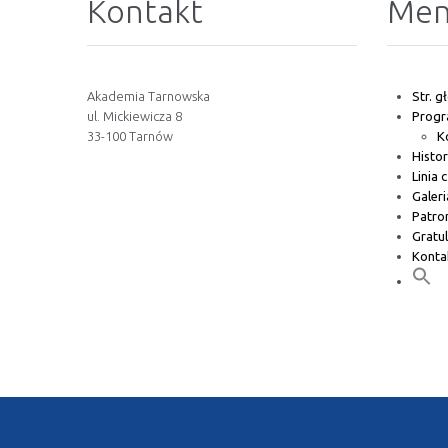
Kontakt
Me
Akademia Tarnowska
Str. 
ul. Mickiewicza 8
Prog
33-100 Tarnów
K
Histor
Linia 
Galeri
Patro
Gratul
Konta
Akademia Tarnowska © 2023