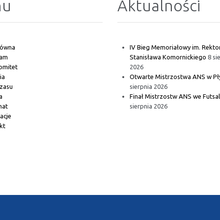
nu
Aktualności
główna
IV Bieg Memoriałowy im. Rekto
ram
Stanisława Komornickiego
8 si
omitet
2026
ia
Otwarte Mistrzostwa ANS w Pł
czasu
sierpnia 2026
a
Finał Mistrzostw ANS we Futsa
nat
sierpnia 2026
acje
kt