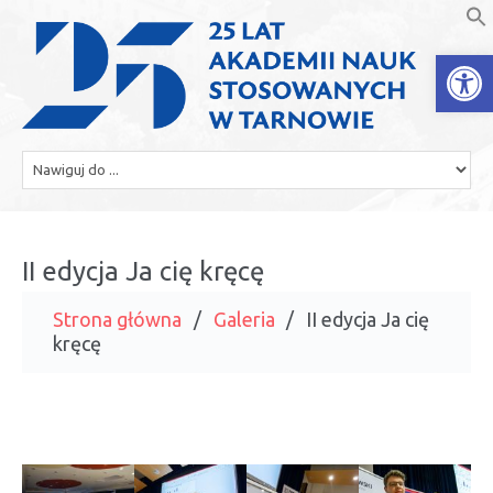
Open
II edycja Ja cię kręcę
Strona główna
Galeria
II edycja Ja cię
kręcę