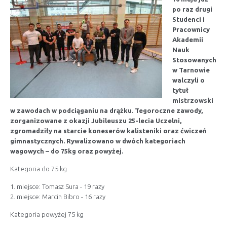
po raz drugi
Studenci i
Pracownicy
Akademii
Nauk
Stosowanych
w Tarnowie
walczyli o
tytuł
mistrzowski
w zawodach w podciąganiu na drążku. Tegoroczne zawody,
zorganizowane z okazji Jubileuszu 25-lecia Uczelni,
zgromadziły na starcie koneserów kalisteniki oraz ćwiczeń
gimnastycznych. Rywalizowano w dwóch kategoriach
wagowych – do 75kg oraz powyżej.
Kategoria do 75 kg
1. miejsce: Tomasz Sura - 19 razy
2. miejsce: Marcin Bibro - 16 razy
Kategoria powyżej 75 kg